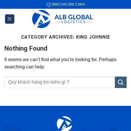
Skip
0862.545.088
CSKH
to
content
CATEGORY ARCHIVES:
KING JOHNNIE
Nothing Found
It seems we can’t find what you’re looking for. Perhaps
searching can help.