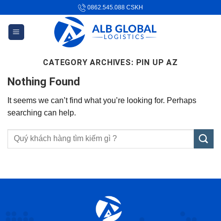
Skip
0862.545.088
CSKH
to
content
CATEGORY ARCHIVES:
PIN UP AZ
Nothing Found
It seems we can’t find what you’re looking for. Perhaps
searching can help.