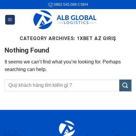
Skip
0862.545.088
CSKH
to
content
CATEGORY ARCHIVES:
1XBET AZ GIRIŞ
Nothing Found
It seems we can’t find what you’re looking for. Perhaps
searching can help.