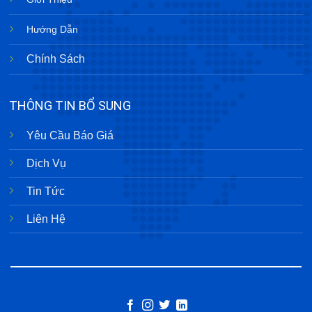
Hướng Dẫn
Chính Sách
THÔNG TIN BỔ SUNG
Yêu Cầu Báo Giá
Dịch Vụ
Tin Tức
Liên Hệ