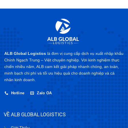
ALB Global Logistics
là đơn vị cung cấp dịch vụ xuất nhập khẩu
Chính Ngạch Trung – Việt chuyên nghiệp. Với kinh nghiệm thực
chiến nhiều năm, ALB cam kết giải pháp nhanh chóng, an toàn,
minh bạch chi phí và tối ưu hiệu quả cho doanh nghiệp và cá
nhân kinh doanh.
Hotline
Zalo OA
VỀ ALB GLOBAL LOGISTICS
Giới Thiệu