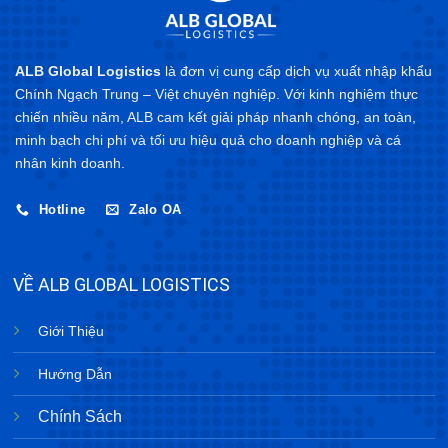
ALB Global Logistics
là đơn vị cung cấp dịch vụ xuất nhập khẩu
Chính Ngạch Trung – Việt chuyên nghiệp. Với kinh nghiệm thực
chiến nhiều năm, ALB cam kết giải pháp nhanh chóng, an toàn,
minh bạch chi phí và tối ưu hiệu quả cho doanh nghiệp và cá
nhân kinh doanh.
Hotline
Zalo OA
VỀ ALB GLOBAL LOGISTICS
Giới Thiệu
Hướng Dẫn
Chính Sách